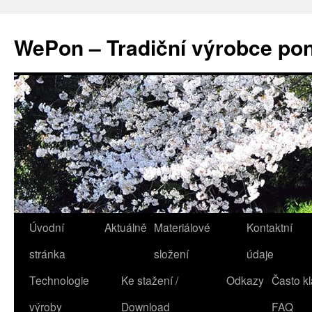
WePon – Tradiční výrobce po
Přejít
Úvodní
Aktuálně
Materiálové
Kontaktní
k
stránka
složení
údaje
obsahu
Technologie
Ke stažení /
Odkazy
Často kl
webu
výroby
Download
FAQ