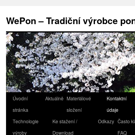
WePon – Tradiční výrobce po
Přejít
Úvodní
Aktuálně
Materiálové
Kontaktní
k
stránka
složení
údaje
obsahu
Technologie
Ke stažení /
Odkazy
Často kl
webu
výroby
Download
FAQ