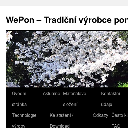
WePon – Tradiční výrobce po
Přejít
Úvodní
Aktuálně
Materiálové
Kontaktní
k
stránka
složení
údaje
obsahu
Technologie
Ke stažení /
Odkazy
Často kl
webu
výroby
Download
FAQ