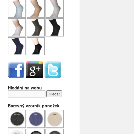
Hledání na webu
Barevný vzorník ponožek