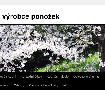
í výrobce ponožek
lové složení
Kontaktní údaje
Kde nás najdete
Objednejte si u nás
ownload
Odkazy
Často kladené otázky / FAQ